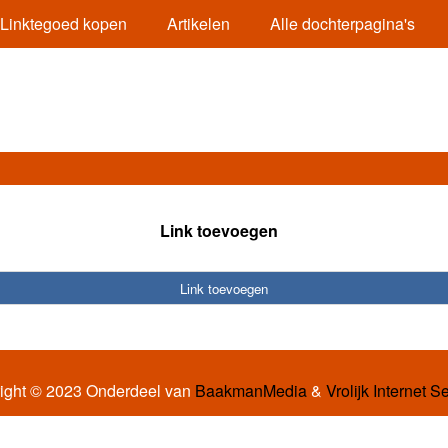
Linktegoed kopen
Artikelen
Alle dochterpagina's
Link toevoegen
Link toevoegen
ight © 2023 Onderdeel van
BaakmanMedia
&
Vrolijk Internet S