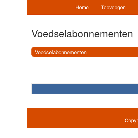
Home
Toevoegen
Voedselabonnementen
Voedselabonnementen
Copyr