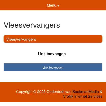
Menu +
Vleesvervangers
Vleesvervangers
Link toevoegen
Link toevoegen
Copyright © 2023 Onderdeel van
BaakmanMedia
&
Vrolijk Internet Services