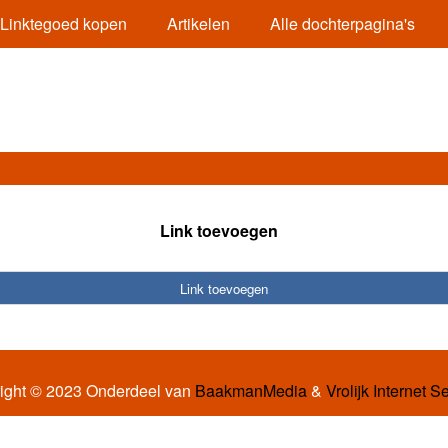
Linktegoed kopen
Artikelen
Alle dochterpagina's
Link toevoegen
Link toevoegen
ight © 2023 Onderdeel van
BaakmanMedia
&
Vrolijk Internet S