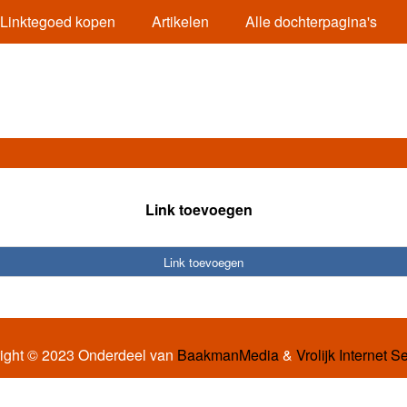
Linktegoed kopen
Artikelen
Alle dochterpagina's
Link toevoegen
Link toevoegen
ight © 2023 Onderdeel van
BaakmanMedia
&
Vrolijk Internet S