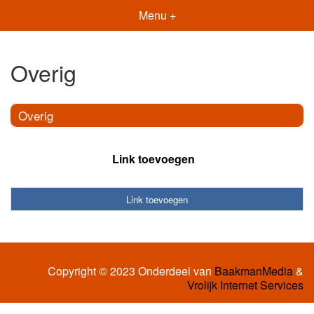
Menu +
Overig
Overig
Link toevoegen
Link toevoegen
Copyright © 2023 Onderdeel van
BaakmanMedia
&
Vrolijk Internet Services