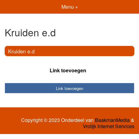
Menu +
Kruiden e.d
Kruiden e.d
Link toevoegen
Link toevoegen
Copyright © 2023 Onderdeel van
BaakmanMedia
&
Vrolijk Internet Services