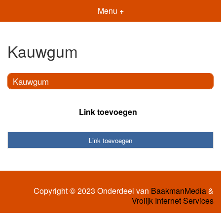
Menu +
Kauwgum
Kauwgum
Link toevoegen
Link toevoegen
Copyright © 2023 Onderdeel van
BaakmanMedia
&
Vrolijk Internet Services