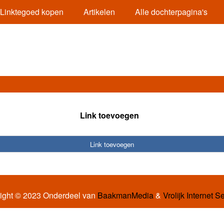
Linktegoed kopen
Artikelen
Alle dochterpagina's
Link toevoegen
Link toevoegen
ight © 2023 Onderdeel van
BaakmanMedia
&
Vrolijk Internet S