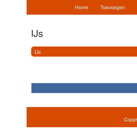
Home
Toevoegen
IJs
IJs
Copyr