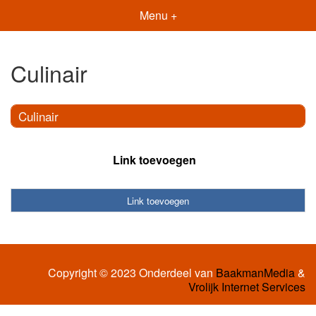
Menu +
Culinair
Culinair
Link toevoegen
Link toevoegen
Copyright © 2023 Onderdeel van
BaakmanMedia
&
Vrolijk Internet Services