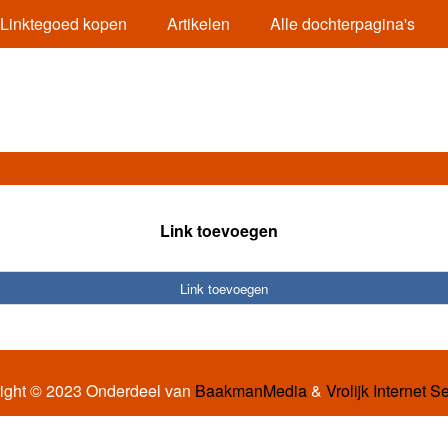
Linktegoed kopen
Artikelen
Alle dochterpagina's
Link toevoegen
Link toevoegen
ight © 2023 Onderdeel van
BaakmanMedia
&
Vrolijk Internet S